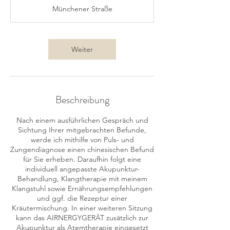
0
Münchener Straße
M
i
n
.
Weiter
Beschreibung
Nach einem ausführlichen Gespräch und
Sichtung Ihrer mitgebrachten Befunde,
werde ich mithilfe von Puls- und
Zungendiagnose einen chinesischen Befund
für Sie erheben. Daraufhin folgt eine
individuell angepasste Akupunktur-
Behandlung, Klangtherapie mit meinem
Klangstuhl sowie Ernährungsempfehlungen
und ggf. die Rezeptur einer
Kräutermischung. In einer weiteren Sitzung
kann das AIRNERGYGERÄT zusätzlich zur
Akupunktur als Atemtherapie eingesetzt