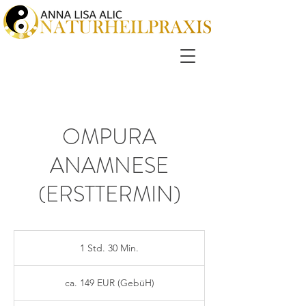
OMPURA
ANAMNESE
(ERSTTERMIN)
1 Std. 30 Min.
1
S
ca.
t
149
ca. 149 EUR (GebüH)
EUR
d
(GebüH)
3