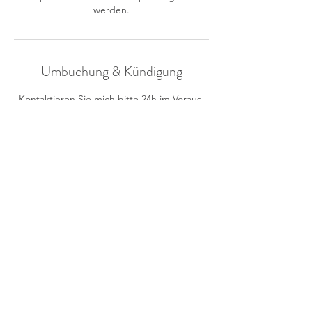
werden.
Umbuchung & Kündigung
Kontaktieren Sie mich bitte 24h im Voraus,
damit keine Kosten für Sie anfallen.
Andernfalls muss ich Ihnen ein
Ausfallhonorar von 30 Euro in Rechnung
stellen. Vielen Dank!
Kontaktangaben
Münchener Straße 17, 86949 Windach,
Germany
01781801098
info@naturheilpraxis-alic.de