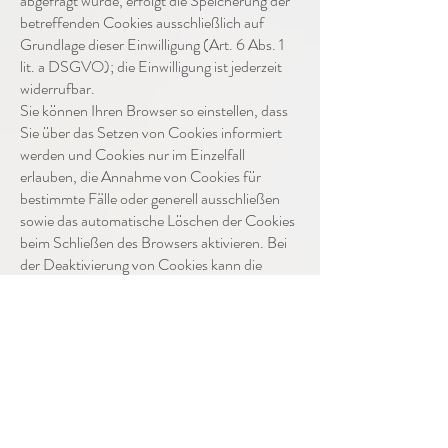
abgefragt wurde, erfolgt die Speicherung der
betreffenden Cookies ausschließlich auf
Grundlage dieser Einwilligung (Art. 6 Abs. 1
lit. a DSGVO); die Einwilligung ist jederzeit
widerrufbar.
Sie können Ihren Browser so einstellen, dass
Sie über das Setzen von Cookies informiert
werden und Cookies nur im Einzelfall
erlauben, die Annahme von Cookies für
bestimmte Fälle oder generell ausschließen
sowie das automatische Löschen der Cookies
beim Schließen des Browsers aktivieren. Bei
der Deaktivierung von Cookies kann die
Funktionalität dieser Website eingeschränkt
sein. Soweit Cookies von Drittunternehmen
oder zu Analysezwecken eingesetzt werden,
werden wir Sie hierüber im Rahmen dieser
Datenschutzerklärung gesondert informieren
und ggf. eine Einwilligung abfragen.
Server-Log-Dateien